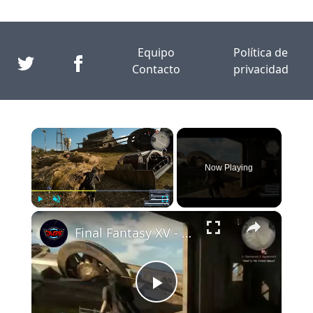
Equipo
Política de
Contacto
privacidad
×
Now Playing
×
Play
Unmute
Fullscreen
Final Fantasy XV - Conceal Don't Feel Rescue Side Quest: Give Antidote To Man Dialogue Gameplay Pro
Play