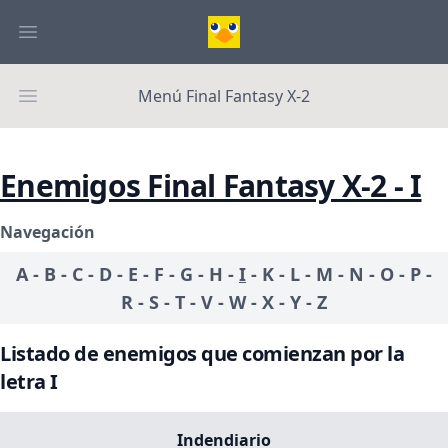
Menú Final Fantasy X-2
Enemigos Final Fantasy X-2 - I
Navegación
A
-
B
-
C
-
D
-
E
-
F
-
G
-
H
-
I
-
K
-
L
-
M
-
N
-
O
-
P
-
R
-
S
-
T
-
V
-
W
-
X
-
Y
-
Z
Listado de enemigos que comienzan por la
letra I
Indendiario