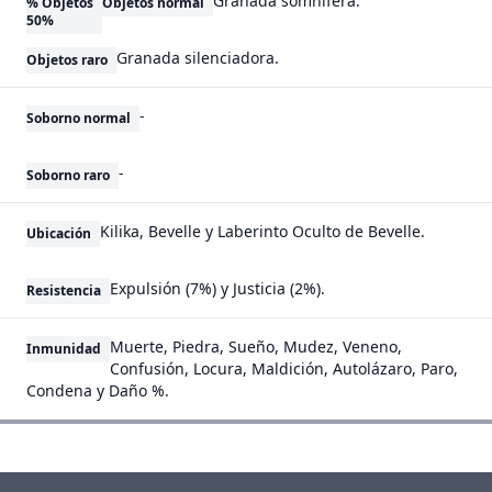
Granada somnífera.
% Objetos
Objetos normal
50%
Granada silenciadora.
Objetos raro
-
Soborno normal
-
Soborno raro
Kilika, Bevelle y Laberinto Oculto de Bevelle.
Ubicación
Expulsión (7%) y Justicia (2%).
Resistencia
Muerte, Piedra, Sueño, Mudez, Veneno,
Inmunidad
Confusión, Locura, Maldición, Autolázaro, Paro,
Condena y Daño %.