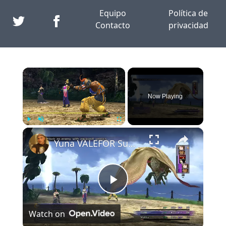
Equipo
Política de
Contacto
privacidad
×
Now Playing
×
Play
Unmute
Fullscreen
Yuna VALEFOR Summon Final Fantasy X HD Remaster Video 1080p 30fps Max PC
Play
Watch on
Video