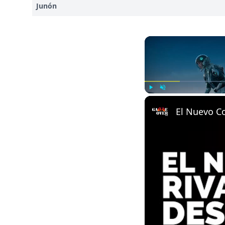
Junón
Play
Unmute
El Nuevo C