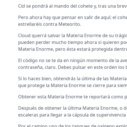
Cid se pondrá al mando del cohete y, tras una breve
Pero ahora hay que pensar en salir de aquí; el cohe
estrellaréis contra Meteorito.
Cloud querrá salvar la Materia Enorme de su trágico
pueden perder mucho tiempo ahora si quieren poder 
Materia Enorme, pero ésta estará protegida dentro
El código no se te da en ningún momento de la aven
contraseña, claro. Debes pulsar en este orden los
Si lo haces bien, obtendrás la última de las Mater
que protege la Materia Enorme se cierre para siemp
Obtener esta Materia Enorme te reportará como pr
Después de obtener la última Materia Enorme, o de d
escaleras para llegar a la cápsula de supervivencia
Por el camino uno de los tanques de oxígeno explo