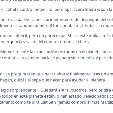
e el cohete contra meteorito; pero aparecerá Shera y, con la
 que revisaba Shera en el primer intento de despegue del c
almente el tanque número 8 funcionaba mal; hubieran muerto
mo un imbécil; pero no parece que Shera esté dolida, más b
 emergencia y salen del cohete rumbo a la tierra.
a Meteorito ante la expectación de todos en el planeta; pero
e continúa su camino hacia el planeta sin remedio, y para 
os se preguntarán que hacer ahora; finalmente, tras un emoc
hagen, quizás él sepa que hacer para ayudar al planeta.
rá algo sorprendente... Quedará entre vosotros, pero te d
que todos en este planeta están, o han estado, relacionado
amino; como te dirá Cait Sith "jamás compró armas ni utili