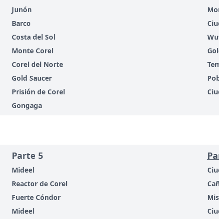
Junón
Mon
Barco
Ciu
Costa del Sol
Wu
Monte Corel
Gol
Corel del Norte
Tem
Gold Saucer
Pob
Prisión de Corel
Ciu
Gongaga
Parte 5
Pa
Mideel
Ciu
Reactor de Corel
Ca
Fuerte Cóndor
Mis
Mideel
Ciu