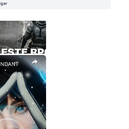
dgar
×
CENDANT