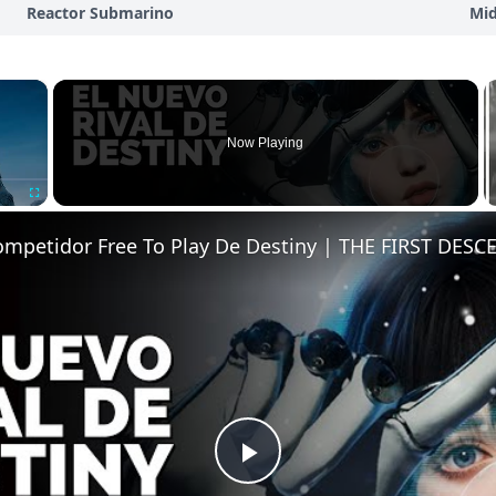
Reactor Submarino
Mi
×
Now Playing
Fullscreen
ompetidor Free To Play De Destiny | THE FIRST DES
Play