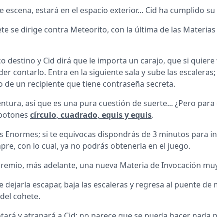
 escena, estará en el espacio exterior... Cid ha cumplido su
te se dirige contra Meteorito, con la última de las Materias 
 destino y Cid dirá que le importa un carajo, que si quiere
contarlo. Entra en la siguiente sala y sube las escaleras;
 de un recipiente que tiene contraseña secreta.
tura, así que es una pura cuestión de suerte... ¿Pero para 
 botones
círculo, cuadrado, equis y equis
.
ias Enormes; si te equivocas dispondrás de 3 minutos para in
re, con lo cual, ya no podrás obtenerla en el juego.
emio, más adelante, una nueva Materia de Invocación muy 
ejarla escapar, baja las escaleras y regresa al puente de m
 del cohete.
tará y atrapará a Cid; no parece que se pueda hacer nada p