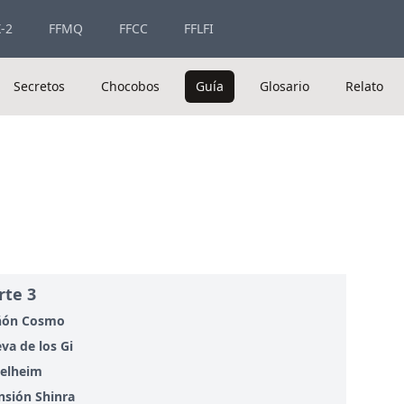
-2
FFMQ
FFCC
FFLFI
Secretos
Chocobos
Guía
Glosario
Relato
rte 3
ñón Cosmo
va de los Gi
elheim
sión Shinra