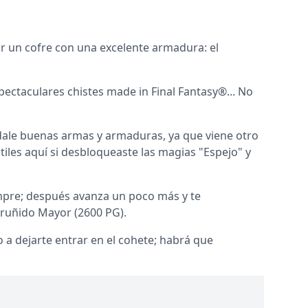
rar un cofre con una excelente armadura: el
ectaculares chistes made in Final Fantasy®... No
 y dale buenas armas y armaduras, ya que viene otro
útiles aquí si desbloqueaste las magias "Espejo" y
empre; después avanza un poco más y te
Gruñido Mayor (2600 PG).
 a dejarte entrar en el cohete; habrá que