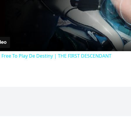
Video
 Free To Play De Destiny | THE FIRST DESCENDANT