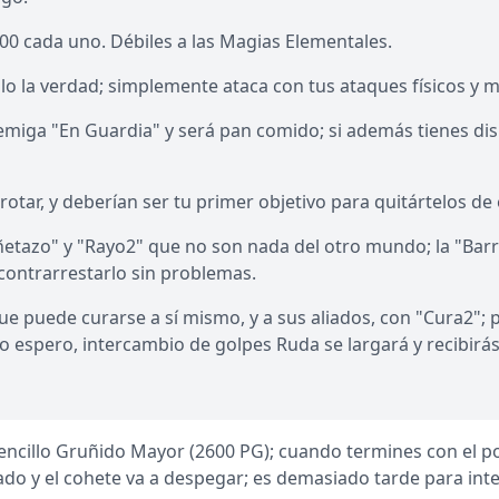
0 cada uno. Débiles a las Magias Elementales.
lo la verdad; simplemente ataca con tus ataques físicos y 
nemiga "En Guardia" y será pan comido; si además tienes di
otar, y deberían ser tu primer objetivo para quitártelos de
ñetazo" y "Rayo2" que no son nada del otro mundo; la "Bar
contrarrestarlo sin problemas.
puede curarse a sí mismo, y a sus aliados, con "Cura2"; pero
eso espero, intercambio de golpes Ruda se largará y recibirá
encillo Gruñido Mayor (2600 PG); cuando termines con el pob
do y el cohete va a despegar; es demasiado tarde para inten