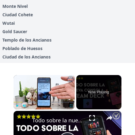
Monte Nivel
Ciudad Cohete
Wutai
Gold Saucer
Templo de los Ancianos
Poblado de Huesos
Ciudad de los Ancianos
×
Now Playing
×
Play
Unmute
Fullscreen
Todo sobre la nueva consola STEAM DECK - Datos sobre la consola portátil de Valve