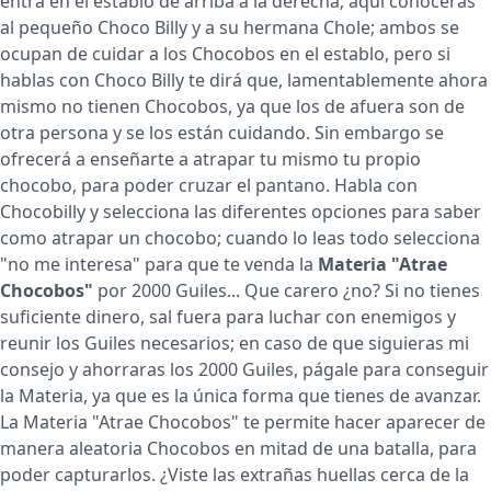
entra en el establo de arriba a la derecha; aquí conocerás
al pequeño Choco Billy y a su hermana Chole; ambos se
ocupan de cuidar a los Chocobos en el establo, pero si
hablas con Choco Billy te dirá que, lamentablemente ahora
mismo no tienen Chocobos, ya que los de afuera son de
otra persona y se los están cuidando. Sin embargo se
ofrecerá a enseñarte a atrapar tu mismo tu propio
chocobo, para poder cruzar el pantano. Habla con
Chocobilly y selecciona las diferentes opciones para saber
como atrapar un chocobo; cuando lo leas todo selecciona
"no me interesa" para que te venda la
Materia "Atrae
Chocobos"
por 2000 Guiles... Que carero ¿no? Si no tienes
suficiente dinero, sal fuera para luchar con enemigos y
reunir los Guiles necesarios; en caso de que siguieras mi
consejo y ahorraras los 2000 Guiles, págale para conseguir
la Materia, ya que es la única forma que tienes de avanzar.
La Materia "Atrae Chocobos" te permite hacer aparecer de
manera aleatoria Chocobos en mitad de una batalla, para
poder capturarlos. ¿Viste las extrañas huellas cerca de la