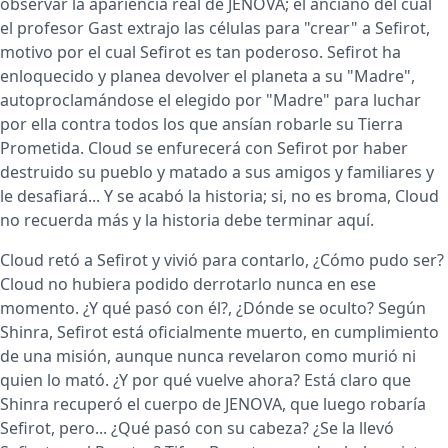
observar la apariencia real de JENOVA; el anciano del cual
el profesor Gast extrajo las células para "crear" a Sefirot,
motivo por el cual Sefirot es tan poderoso. Sefirot ha
enloquecido y planea devolver el planeta a su "Madre",
autoproclamándose el elegido por "Madre" para luchar
por ella contra todos los que ansían robarle su Tierra
Prometida. Cloud se enfurecerá con Sefirot por haber
destruido su pueblo y matado a sus amigos y familiares y
le desafiará... Y se acabó la historia; si, no es broma, Cloud
no recuerda más y la historia debe terminar aquí.
Cloud retó a Sefirot y vivió para contarlo, ¿Cómo pudo ser?
Cloud no hubiera podido derrotarlo nunca en ese
momento. ¿Y qué pasó con él?, ¿Dónde se oculto? Según
Shinra, Sefirot está oficialmente muerto, en cumplimiento
de una misión, aunque nunca revelaron como murió ni
quien lo mató. ¿Y por qué vuelve ahora? Está claro que
Shinra recuperó el cuerpo de JENOVA, que luego robaría
Sefirot, pero... ¿Qué pasó con su cabeza? ¿Se la llevó