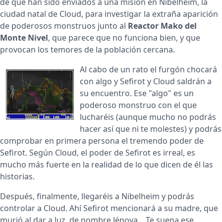
de que han sido enviados a una misión en Nibelheim, la
ciudad natal de Cloud, para investigar la extraña aparición
de poderosos monstruos junto al
Reactor Mako del
Monte Nivel
, que parece que no funciona bien, y que
provocan los temores de la población cercana.
Al cabo de un rato el furgón chocará
con algo y Sefirot y Cloud saldrán a
su encuentro. Ese "algo" es un
poderoso monstruo con el que
lucharéis (aunque mucho no podrás
hacer así que ni te molestes) y podrás
comprobar en primera persona el tremendo poder de
Sefirot. Según Cloud, el poder de Sefirot es irreal, es
mucho más fuerte en la realidad de lo que dicen de él las
historias.
Después, finalmente, llegaréis a Nibelheim y podrás
controlar a Cloud. Ahí Sefirot mencionará a su madre, que
murió al dar a luz, de nombre Jénova... Te suena ese