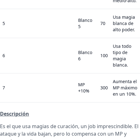
medio-alto.
Usa magia
Blanco
5
70
blanca de
5
alto poder.
Usa todo
Blanco
tipo de
6
100
6
magia
blanca.
Aumenta el
MP
7
300
MP máximo
+10%
en un 10%.
Descripción
Es el que usa magias de curación, un job imprescindible. El
ataque y la vida bajan, pero lo compensa con un MP y