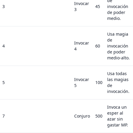
de
Invocar
3
45
invocación
3
de poder
medio.
Usa magia
de
Invocar
4
60
invocación
4
de poder
medio-alto.
Usa todas
Invocar
las magias
5
100
5
de
invocación.
Invoca un
esper al
7
Conjuro
500
azar sin
gastar MP.