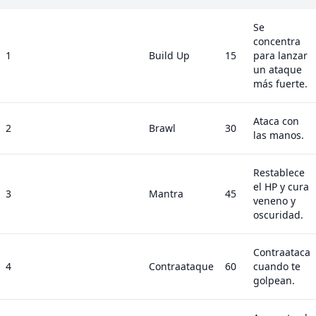
Se
concentra
1
Build Up
15
para lanzar
un ataque
más fuerte.
Ataca con
2
Brawl
30
las manos.
Restablece
el HP y cura
3
Mantra
45
veneno y
oscuridad.
Contraataca
4
Contraataque
60
cuando te
golpean.