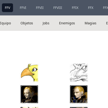
FFV
FFVI
FFVII
FFVIII
FFIX
FFX
FFX
Equipo
Objetos
Jobs
Enemigos
Magias
E