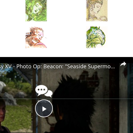
Final Fantasy XV - Photo Op: Beacon: "Seaside Supermodel" Prompto Photo Gameplay Sequence
Play