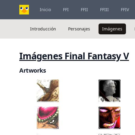
Inicio
FFI
FFII
FFIII
FFIV
Introducción
Personajes
Imágenes
Imágenes Final Fantasy V
Artworks