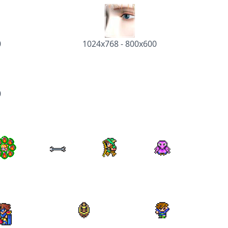
0
1024x768
-
800x600
0