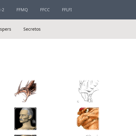
-2
FFMQ
FFCC
FFLFI
spers
Secretos