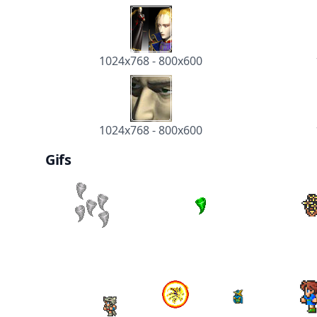
1024x768
-
800x600
1024x768
-
800x600
Gifs