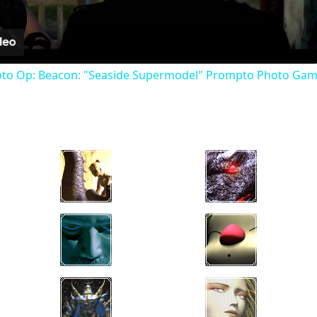
Video
Photo Op: Beacon: "Seaside Supermodel" Prompto Photo Ga