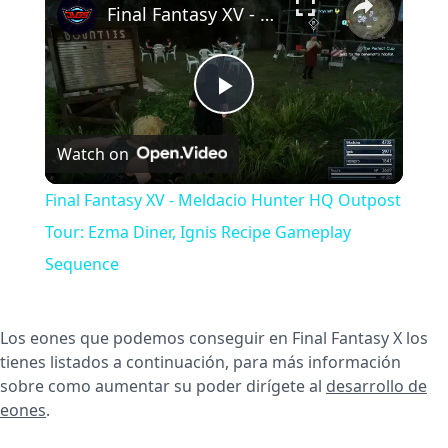
Final Fantasy XV - Meldacio Hunter HQ Outpost Tour: Ezma Diner, Ignis Recipe Gameplay Sequence
Play
Watch on
Video
Final Fantasy XV - Meldacio Hunter HQ Outpost
Tour: Ezma Diner, Ignis Recipe Gameplay
Sequence
Los eones que podemos conseguir en Final Fantasy X los
tienes listados a continuación, para más información
sobre como aumentar su poder dirígete al
desarrollo de
eones
.