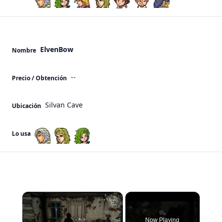
ElvenBow
Nombre
--
Precio / Obtención
Silvan Cave
Ubicación
Lo usa
×
Now Playing