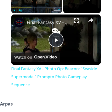
×
Play
Unmute
Fullscreen
Final Fantasy XV - Photo Op: Beacon: "Seaside Supermodel" Prompto Photo Gameplay Sequence
Play
Watch on
Video
Final Fantasy XV - Photo Op: Beacon: "Seaside
Supermodel" Prompto Photo Gameplay
Sequence
Arpas