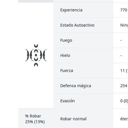
Experiencia
770
Estado Autoactivo
Nin
Fuego
-
Hielo
-
Fuerza
11 (
Defensa mágica
254 
Evasión
0 (0
% Robar
Robar normal
éter
25% (13%)