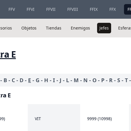
FFV
FFVI
FFVII
FFVIII
FFIX
FFX
F
sorios
Objetos
Tiendas
Enemigos
Jefes
Esfera
tra E
-
B
-
C
-
D
-
E
-
G
-
H
-
I
-
J
-
L
-
M
-
N
-
O
-
P
-
R
-
S
-
T
ra E
99)
VIT
9999 (10998)