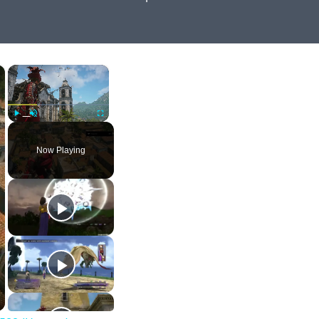
×
×
Play
Unmute
Fullscreen
Now Playing