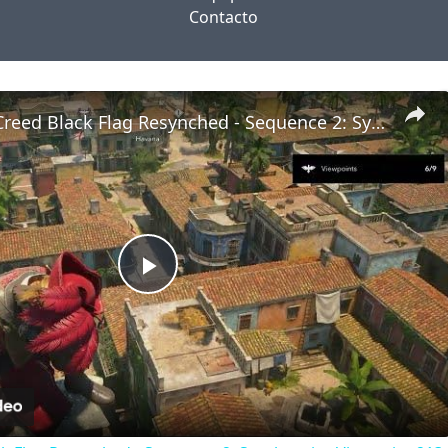
Contacto
Assassin's Creed Black Flag Resynched - Sequence 2: Synchronize Viewpoint 213,588 (Havana)
Play
Video