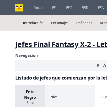
1
Inicio
FFI
FFII
FFIII
FFIV
Introducción
Personajes
Imágenes
Acce
Jefes Final Fantasy X-2 - Le
Navegación
#
-
A
Listado de jefes que comienzan por la let
Ente
Nivel
88 (
Negro
Ente