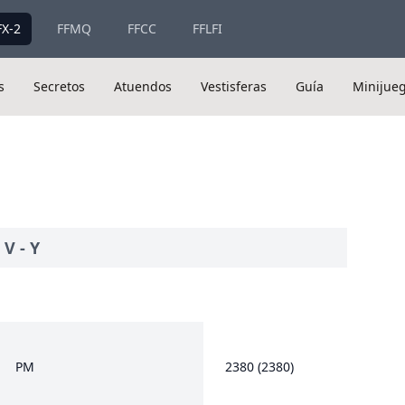
FX-2
FFMQ
FFCC
FFLFI
s
Secretos
Atuendos
Vestisferas
Guía
Minijue
-
V
-
Y
PM
2380 (2380)