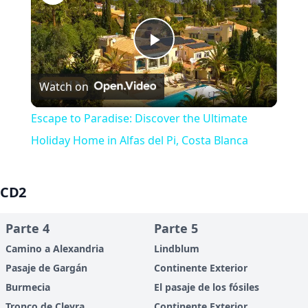
Play
Watch on
Video
Escape to Paradise: Discover the Ultimate
Holiday Home in Alfas del Pi, Costa Blanca
CD2
Parte 4
Parte 5
Camino a Alexandria
Lindblum
Pasaje de Gargán
Continente Exterior
Burmecia
El pasaje de los fósiles
Tronco de Cleyra
Continente Exterior