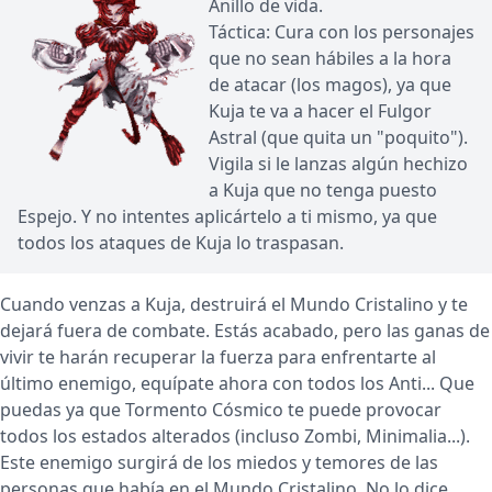
Anillo de vida.
Táctica: Cura con los personajes
que no sean hábiles a la hora
de atacar (los magos), ya que
Kuja te va a hacer el Fulgor
Astral (que quita un "poquito").
Vigila si le lanzas algún hechizo
a Kuja que no tenga puesto
Espejo. Y no intentes aplicártelo a ti mismo, ya que
todos los ataques de Kuja lo traspasan.
Cuando venzas a Kuja, destruirá el Mundo Cristalino y te
dejará fuera de combate. Estás acabado, pero las ganas de
vivir te harán recuperar la fuerza para enfrentarte al
último enemigo, equípate ahora con todos los Anti... Que
puedas ya que Tormento Cósmico te puede provocar
todos los estados alterados (incluso Zombi, Minimalia...).
Este enemigo surgirá de los miedos y temores de las
personas que había en el Mundo Cristalino. No lo dice