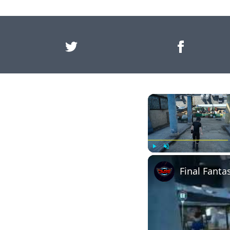
Play
Unmute