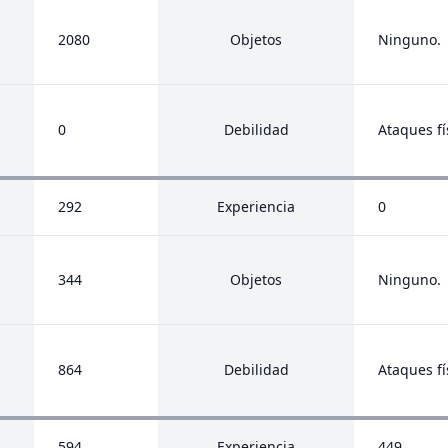
2080
Objetos
Ninguno.
0
Debilidad
Ataques fí
292
Experiencia
0
344
Objetos
Ninguno.
864
Debilidad
Ataques fí
594
Experiencia
449