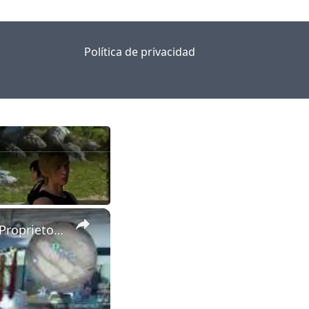
Política de privacidad
×
Final Fantasy XV - Van, Interrupted Side Quest: Deliver Cargo To Proprietor Dialogue Sequence PS4Pro