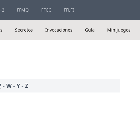
-2
FFMQ
FFCC
FFLFI
es
Secretos
Invocaciones
Guía
Minijuegos
V
-
W
-
Y
-
Z