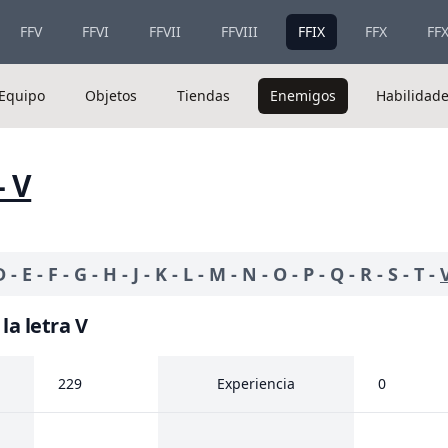
FFV
FFVI
FFVII
FFVIII
FFIX
FFX
FFX
Equipo
Objetos
Tiendas
Enemigos
Habilidad
- V
D
-
E
-
F
-
G
-
H
-
J
-
K
-
L
-
M
-
N
-
O
-
P
-
Q
-
R
-
S
-
T
-
a letra V
229
Experiencia
0