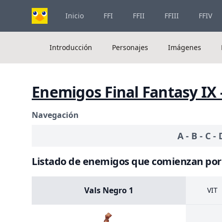
Inicio
FFI
FFII
FFIII
FFIV
Introducción
Personajes
Imágenes
Enemigos Final Fantasy IX 
Navegación
A
-
B
-
C
-
Listado de enemigos que comienzan por l
Vals Negro 1
VIT