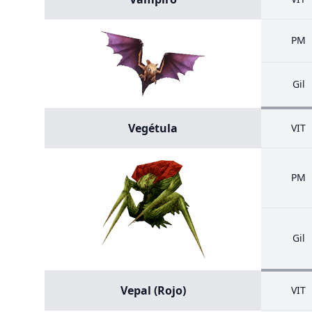
PM
Gil
Vegétula
VIT
PM
Gil
Vepal (Rojo)
VIT