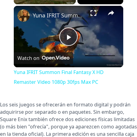
×
Unmute
Yuna IFRIT Summon Final Fantasy X HD Remaster Video 1080p 30fps Max PC
Play
Watch on
Video
Yuna IFRIT Summon Final Fantasy X HD
Remaster Video 1080p 30fps Max PC
Los seis juegos se ofrecerán en formato digital y podrán
adquirirse por separado o en paquetes. Sin embargo,
Square Enix también ofrece dos ediciones físicas limitadas
(o más bien "ofrecía", porque ya aparezcen como agotadas
en la tienda oficial). La primera edición es una sencilla caja