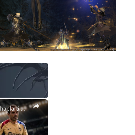
×
RAPHINHA tiene PROBLEMAS ECONÓMICOS? | JULIÁN ÁLVAREZ hablará PRONTO | Actualidad MUNDIAL 2026...