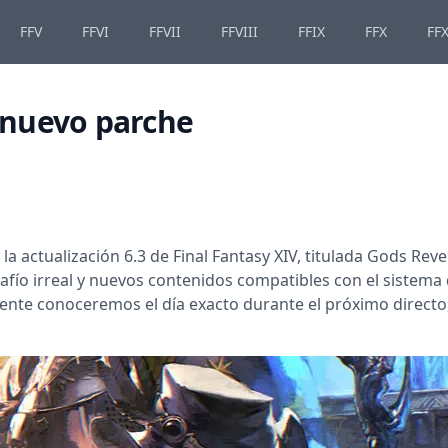
FFV
FFVI
FFVII
FFVIII
FFIX
FFX
FFX
l nuevo parche
la actualización 6.3 de Final Fantasy XIV, titulada Gods Reve
afío irreal y nuevos contenidos compatibles con el sistema
nte conoceremos el día exacto durante el próximo directo, 