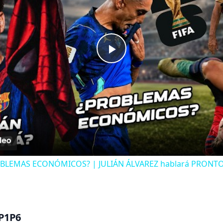
Play
Video
BLEMAS ECONÓMICOS? | JULIÁN ÁLVAREZ hablará PRONTO 
 P1P6