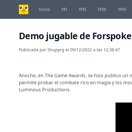
Inicio
FFI
FFII
FFIII
FFIV
Demo jugable de Forspoken
Publicada por
Shupyrg
el
09/12/2022 a las 12:38:47
Anoche, en The Game Awards, se hizo publico un nu
permite probar el combate rico en magia y los mov
Luminous Productions.