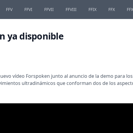
FFV
FFVI
FFVII
FFVIII
FFIX
FFX
FFX
 ya disponible
evo vídeo Forspoken junto al anuncio de la demo para los 
imientos ultradinámicos que conforman dos de los aspectos p